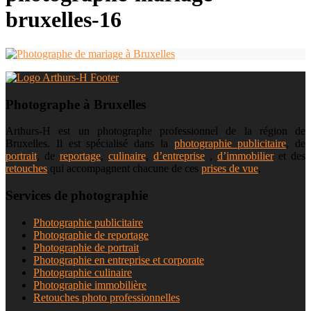
bruxelles-16
Photographe à Bruxelles
Arthurs-H est un photographe professionnel de la région de
Bruxelles. Il est spécialisé dans la
photographie publicitaire
, de
portrait
, de
reportage
,
culinaire
,
d’entreprise
,
d’immobilier
et des
retouches
qui accompagnent chacune de ces
prises de vue
.
Services de photographie
Photographie publicitaire
Photographie de reportage
Photographie de portrait
Photographie en entreprise et corporate
Photographie culinaire
Photographie immobilière
Retouches photo professionnelles