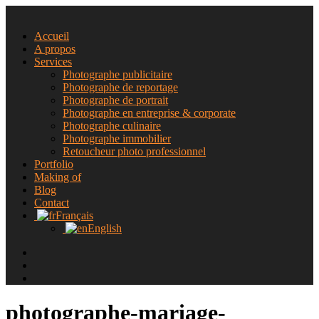
Accueil
A propos
Services
Photographe publicitaire
Photographe de reportage
Photographe de portrait
Photographe en entreprise & corporate
Photographe culinaire
Photographe immobilier
Retoucheur photo professionnel
Portfolio
Making of
Blog
Contact
Français
English
photographe-mariage-