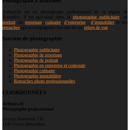
Photographe à Bruxelles
Arthurs-H est un photographe professionnel de la région de
Bruxelles. Il est spécialisé dans la
photographie publicitaire
, de
portrait
, de
reportage
,
culinaire
,
d’entreprise
,
d’immobilier
et des
retouches
qui accompagnent chacune de ces
prises de vue
.
Services de photographie
Photographie publicitaire
Photographie de reportage
Photographie de portrait
Photographie en entreprise et corporate
Photographie culinaire
Photographie immobilière
Retouches photo professionnelles
COORDONNÉES
Arthurs-H
Photographe professionnel
Avenue Kersbeek 138
1190 Forest (Bruxelles)