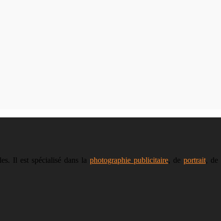
s. Il est spécialisé dans la
photographie publicitaire
, de
portrait
, de