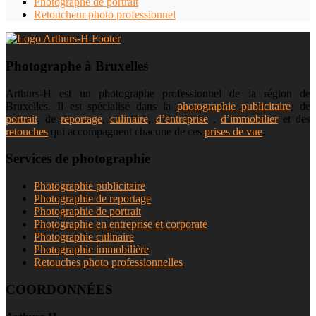
Photographe de portrait
Retoucheur photo professionnel
Photographe à Bruxelles
Arthurs-H est un photographe professionnel de la région de
Bruxelles. Il est spécialisé dans la
photographie publicitaire
, de
portrait
, de
reportage
,
culinaire
,
d’entreprise
,
d’immobilier
et des
retouches
qui accompagnent chacune de ces
prises de vue
.
Services de photographie
Photographie publicitaire
Photographie de reportage
Photographie de portrait
Photographie en entreprise et corporate
Photographie culinaire
Photographie immobilière
Retouches photo professionnelles
COORDONNÉES