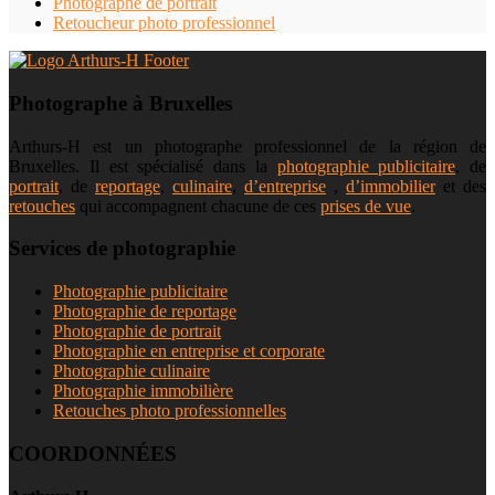
Photographe de portrait
Retoucheur photo professionnel
Photographe à Bruxelles
Arthurs-H est un photographe professionnel de la région de
Bruxelles. Il est spécialisé dans la
photographie publicitaire
, de
portrait
, de
reportage
,
culinaire
,
d’entreprise
,
d’immobilier
et des
retouches
qui accompagnent chacune de ces
prises de vue
.
Services de photographie
Photographie publicitaire
Photographie de reportage
Photographie de portrait
Photographie en entreprise et corporate
Photographie culinaire
Photographie immobilière
Retouches photo professionnelles
COORDONNÉES