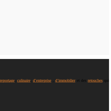
reportage
,
culinaire
,
d’entreprise
,
d’immobilier
et des
retouches
qui