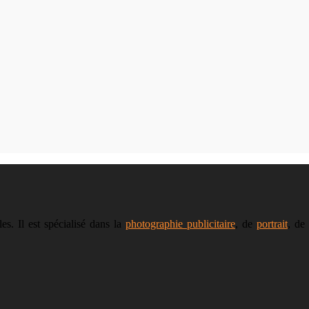
s. Il est spécialisé dans la
photographie publicitaire
, de
portrait
, de