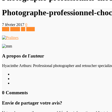
Photographe-professionnel-choc
7 février 2017
0
Like
Tweet
+1
Pin It
A propos de l'auteur
Hyacinthe Arthurs
: Professional photographer and retoucher specializ
0 Comments
Envie de partager votre avis?