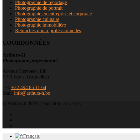
Photographie de reportage
Photographie de portrait
Photographie en entreprise et corporate
Photographie culinaire
Photographie immobilière
Retouches photo professionnelles
COORDONNÉES
Arthurs-H
Photographe professionnel
Avenue Kersbeek 138
1190 Forest (Bruxelles)
Tel:
+32 494 85 11 64
Mail:
info@arthurs-h.be
© Arthurs-h 2023 - Tous droits réservés.
Français