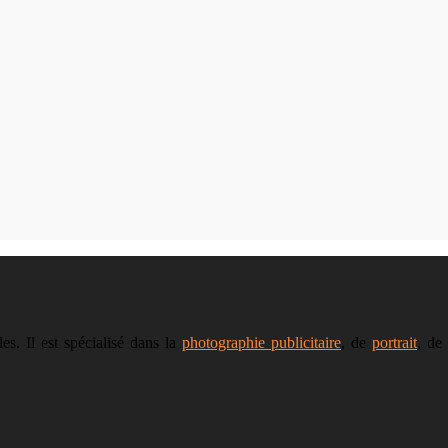
s. Il est spécialisé dans la
photographie publicitaire
, de
portrait
, de