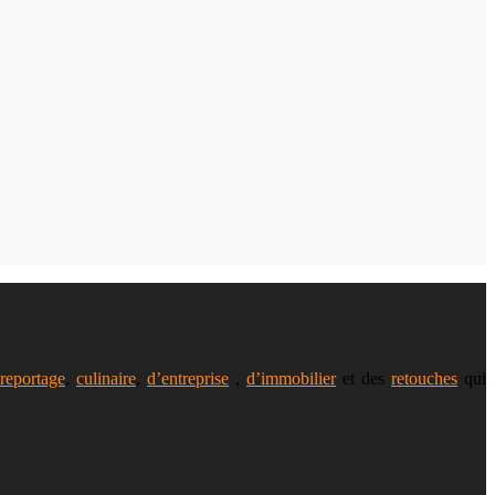
reportage
,
culinaire
,
d’entreprise
,
d’immobilier
et des
retouches
qui