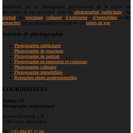
Arthurs-H est un photographe professionnel de la région de
Bruxelles. Il est spécialisé dans la
photographie publicitaire
, de
portrait
, de
reportage
,
culinaire
,
d’entreprise
,
d’immobilier
et des
retouches
qui accompagnent chacune de ces
prises de vue
.
Services de photographie
Photographie publicitaire
Photographie de reportage
Photographie de portrait
Photographie en entreprise et corporate
Photographie culinaire
Photographie immobilière
Retouches photo professionnelles
COORDONNÉES
Arthurs-H
Photographe professionnel
Avenue Kersbeek 138
1190 Forest (Bruxelles)
Tel:
+32 494 85 11 64