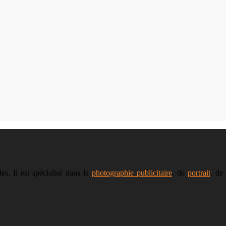
s. Il est spécialisé dans la
photographie publicitaire
, de
portrait
, de