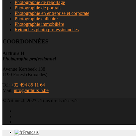
Photographie de reportage
Photographie de portrait
Photographie en entreprise et corporate
Photographie culinaire
Photographie immobilière
Retouches photo professionnelles
COORDONNÉES
Arthurs-H
Photographe professionnel
Avenue Kersbeek 138
1190 Forest (Bruxelles)
Tel:
+32 494 85 11 64
Mail:
info@arthurs-h.be
© Arthurs-h 2023 - Tous droits réservés.
Français