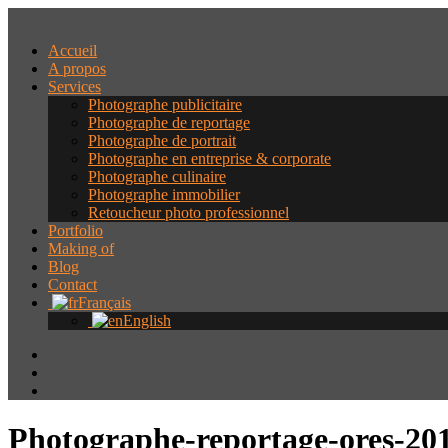
Accueil
A propos
Services
Photographe publicitaire
Photographe de reportage
Photographe de portrait
Photographe en entreprise & corporate
Photographe culinaire
Photographe immobilier
Retoucheur photo professionnel
Portfolio
Making of
Blog
Contact
Français
English
Photographe-reportage-ores-20