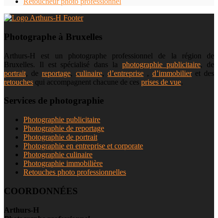
Retoucheur photo professionnel
Photographe à Bruxelles
Arthurs-H est un photographe professionnel de la région de
Bruxelles. Il est spécialisé dans la
photographie publicitaire
, de
portrait
, de
reportage
,
culinaire
,
d’entreprise
,
d’immobilier
et des
retouches
qui accompagnent chacune de ces
prises de vue
.
Services de photographie
Photographie publicitaire
Photographie de reportage
Photographie de portrait
Photographie en entreprise et corporate
Photographie culinaire
Photographie immobilière
Retouches photo professionnelles
COORDONNÉES
Arthurs-H