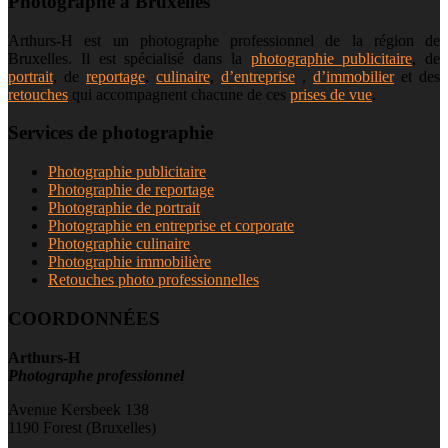
Photographe à Bruxelles
Arthurs-H est un photographe professionnel de la région de
Bruxelles. Il est spécialisé dans la
photographie publicitaire
, de
portrait
, de
reportage
,
culinaire
,
d’entreprise
,
d’immobilier
et des
retouches
qui accompagnent chacune de ces
prises de vue
.
Services de photographie
Photographie publicitaire
Photographie de reportage
Photographie de portrait
Photographie en entreprise et corporate
Photographie culinaire
Photographie immobilière
Retouches photo professionnelles
COORDONNÉES
Arthurs-H
Photographe professionnel
Avenue Kersbeek 138
1190 Forest (Bruxelles)