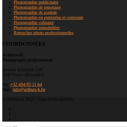
Photographie publicitaire
Photographie de reportage
Photographie de portrait
Photographie en entreprise et corporate
Photographie culinaire
Photographie immobilière
Retouches photo professionnelles
COORDONNÉES
Arthurs-H
Photographe professionnel
Avenue Kersbeek 138
1190 Forest (Bruxelles)
Tel:
+32 494 85 11 64
Mail:
info@arthurs-h.be
© Arthurs-h 2023 - Tous droits réservés.