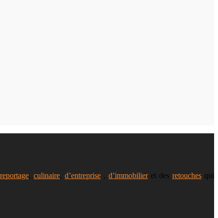
reportage
,
culinaire
,
d’entreprise
,
d’immobilier
et des
retouches
qui