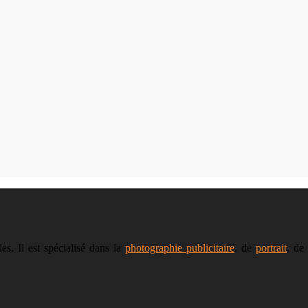
s. Il est spécialisé dans la
photographie publicitaire
, de
portrait
, de