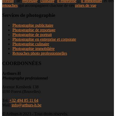
portrait
, de
reportage
,
culinaire
,
d’entreprise
,
d’immobilier
et des
retouches
qui accompagnent chacune de ces
prises de vue
.
Services de photographie
Photographie publicitaire
Photographie de reportage
Photographie de portrait
Photographie en entreprise et corporate
Photographie culinaire
Photographie immobilière
Retouches photo professionnelles
COORDONNÉES
Arthurs-H
Photographe professionnel
Avenue Kersbeek 138
1190 Forest (Bruxelles)
Tel:
+32 494 85 11 64
Mail:
info@arthurs-h.be
© Arthurs-h 2023 - Tous droits réservés.