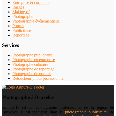
Entreprise & corporate
Images
Making of
Photographe
Photographie événementielle
Portrait
Publicitaire
Reportage
Services
Photographe publicitaire
Photographe en entreprise
Photographe culinaire
Photographe de reportage
Photographe de portrait
Retoucheur photo professionnel
Photographe à Bruxelles
Arthurs-H est un photographe professionnel de la région de
Bruxelles. Il est spécialisé dans la
photographie publicitaire
, de