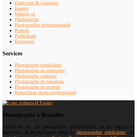
Entreprise & corporate
Images
Making of
Photographe
Photographie événementielle
Portrait
Publicitaire
Reportage
Services
Photographe publicitaire
Photographe en entreprise
Photographe culinaire
Photographe de reportage
Photographe de portrait
Retoucheur photo professionnel
Photographe à Bruxelles
Arthurs-H est un photographe professionnel de la région de
Bruxelles. Il est spécialisé dans la
photographie publicitaire
, de