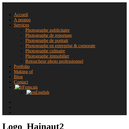
Accueil
A propos
Services
Photographe publicitaire
Photographe de reportage
Photographe de portrait
Photographe en entreprise & corporate
Photographe culinaire
Photographe immobilier
Retoucheur photo professionnel
Portfolio
Making of
Blog
Contact
Français
English
Logo_Hainaut2