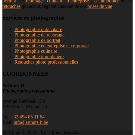
portrait
, de
reportage
,
culinaire
,
d’entreprise
,
d’immobilier
et des
retouches
qui accompagnent chacune de ces
prises de vue
.
Services de photographie
Photographie publicitaire
Photographie de reportage
Photographie de portrait
Photographie en entreprise et corporate
Photographie culinaire
Photographie immobilière
Retouches photo professionnelles
COORDONNÉES
Arthurs-H
Photographe professionnel
Avenue Kersbeek 138
1190 Forest (Bruxelles)
Tel:
+32 494 85 11 64
Mail:
info@arthurs-h.be
© Arthurs-h 2023 - Tous droits réservés.