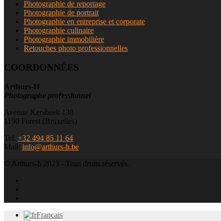
Photographie de reportage
Photographie de portrait
Photographie en entreprise et corporate
Photographie culinaire
Photographie immobilière
Retouches photo professionnelles
COORDONNÉES
Arthurs-H
Photographe professionnel
Avenue Kersbeek 138
1190 Forest (Bruxelles)
Tel:
+32 494 85 11 64
Mail:
info@arthurs-h.be
© Arthurs-h 2023 - Tous droits réservés.
Français