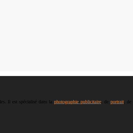
s. Il est spécialisé dans la
photographie publicitaire
, de
portrait
, de