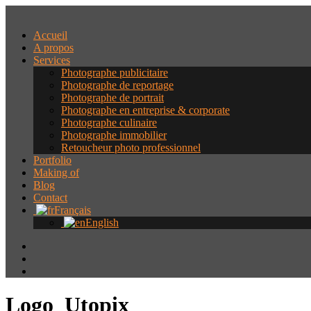
Accueil
A propos
Services
Photographe publicitaire
Photographe de reportage
Photographe de portrait
Photographe en entreprise & corporate
Photographe culinaire
Photographe immobilier
Retoucheur photo professionnel
Portfolio
Making of
Blog
Contact
Français
English
Logo_Utopix