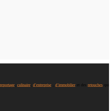
reportage
,
culinaire
,
d’entreprise
,
d’immobilier
et des
retouches
qui